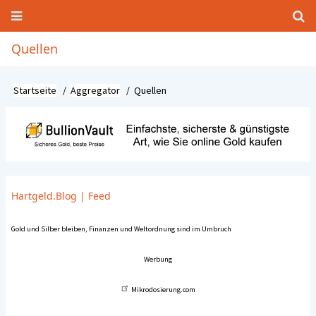
Direkt
zum
Inhalt
Hauptnavigation
Quellen
Startseite
Aggregator
Quellen
Pfadnavigation
Hartgeld.Blog
|
Feed
Gold und Silber bleiben, Finanzen und Weltordnung sind im Umbruch
Werbung
Mikrodosierung.com