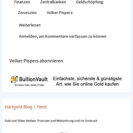
Finanzen
Zentralbanken
Geldschöpfung
o
er
l
Zinseszins
Volker Pispers
o
k
Weiterlesen
über
Die
Anmelden
, um Kommentare verfassen zu können
Finanzen
werden
umgebrochen
Volker Pispers abonnieren
Hartgeld.Blog
|
Feed
Gold und Silber bleiben, Finanzen und Weltordnung sind im Umbruch