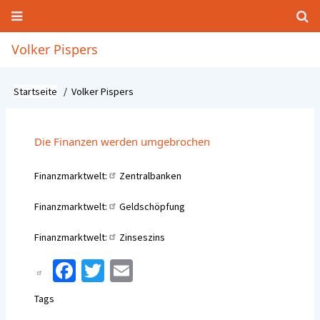
Direkt
zum
Inhalt
Hauptnavigation
Volker Pispers
Startseite
Volker Pispers
Pfadnavigation
Die Finanzen werden umgebrochen
Finanzmarktwelt:
Zentralbanken
Finanzmarktwelt:
Geldschöpfung
Finanzmarktwelt:
Zinseszins
Fa
T
E
ce
wi
m
Tags
b
tt
ai