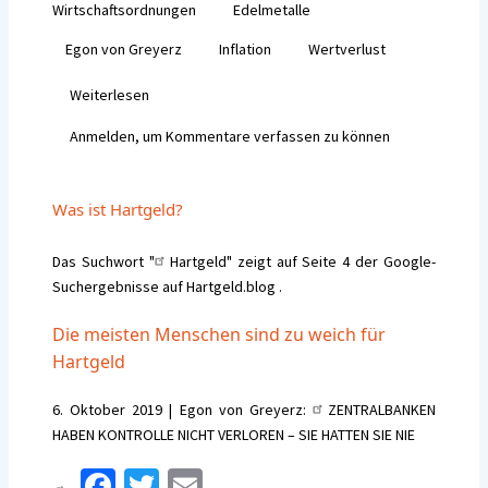
Wirtschaftsordnungen
Edelmetalle
o
er
l
Egon von Greyerz
Inflation
Wertverlust
o
k
Weiterlesen
über
Wirtschaftsordnungen
Anmelden
, um Kommentare verfassen zu können
und
Edelmetalle
Was ist Hartgeld?
Das Suchwort "
Hartgeld
" zeigt auf Seite 4 der Google-
Suchergebnisse auf Hartgeld.blog .
Die meisten Menschen sind zu weich für
Hartgeld
6. Oktober 2019 | Egon von Greyerz:
ZENTRALBANKEN
HABEN KONTROLLE NICHT VERLOREN – SIE HATTEN SIE NIE
Fa
T
E