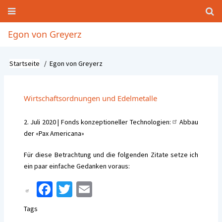
Direkt
zum
Inhalt
Hauptnavigation
Egon von Greyerz
Startseite
Egon von Greyerz
Pfadnavigation
Wirtschaftsordnungen und Edelmetalle
2. Juli 2020 | Fonds konzeptioneller Technologien:
Abbau
der «Pax Americana»
Für diese Betrachtung und die folgenden Zitate setze ich
ein paar einfache Gedanken voraus:
Fa
T
E
ce
wi
m
Tags
b
tt
ai