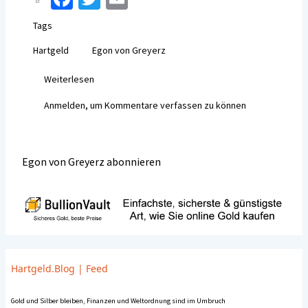
ce
wi
m
Tags
b
tt
ai
Hartgeld
Egon von Greyerz
o
er
l
o
Weiterlesen
über
Was
k
Anmelden
, um Kommentare verfassen zu können
ist
Hartgeld?
Egon von Greyerz abonnieren
Hartgeld.Blog
|
Feed
Gold und Silber bleiben, Finanzen und Weltordnung sind im Umbruch