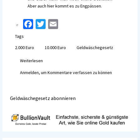
Aber auch hier kommt es zu Engpässen.
Fa
T
E
ce
wi
m
Tags
b
tt
ai
2.000 Euro
10.000 Euro
Geldwäschegesetz
o
er
l
o
Weiterlesen
über
Die
k
Anmelden
, um Kommentare verfassen zu können
zollrechtliche
Meldegrenze
in
Höhe
Geldwäschegesetz abonnieren
von
10.000
Euro
bleibt