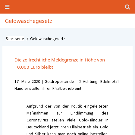
Direkt
zum
Inhalt
Hauptnavigation
Geldwäschegesetz
Startseite
Geldwäschegesetz
Pfadnavigation
Die zollrechtliche Meldegrenze in Höhe von
10.000 Euro bleibt
17. März 2020 | Goldreporter.de -
Achtung: Edelmetall-
Händler stellen ihren Filialbetrieb ein!
Aufgrund der von der Politik eingeleiteten
Maßnahmen zur Eindämmung des
Coronavirus stellen viele Gold-Händler in
Deutschland jetzt ihren Filialbetrieb ein. Gold
und Silber kann man noch online bestellen.