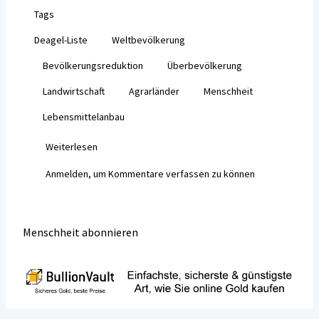
ce
wi
m
Tags
b
tt
ai
Deagel-Liste
Weltbevölkerung
o
er
l
Bevölkerungsreduktion
Überbevölkerung
o
k
Landwirtschaft
Agrarländer
Menschheit
Lebensmittelanbau
Weiterlesen
über
Warum
Anmelden
, um Kommentare verfassen zu können
gibt
es
so
viel
Menschheit abonnieren
Desinformation
zur
Deagel-
Liste?