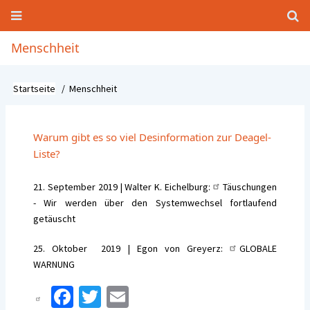
Direkt
zum
Inhalt
Hauptnavigation
Menschheit
Startseite
Menschheit
Pfadnavigation
Warum gibt es so viel Desinformation zur Deagel-
Liste?
21. September 2019 | Walter K. Eichelburg:
Täuschungen
- Wir werden über den Systemwechsel fortlaufend
getäuscht
25. Oktober 2019 | Egon von Greyerz:
GLOBALE
WARNUNG
Fa
T
E