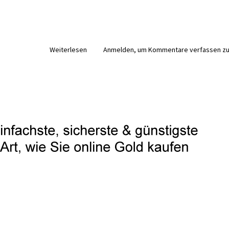
Weiterlesen
über
Anmelden
, um Kommentare verfassen z
Degussa
Marktreport
von
Chefvolkswirt
Dr.
Thorsten
Polleit