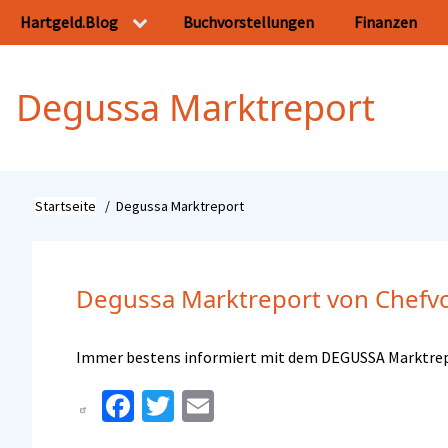
Direkt
Hartgeld.Blog
Buchvorstellungen
Finanzen
Hauptnavigation
zum
Inhalt
Degussa Marktreport
Startseite
Degussa Marktreport
Pfadnavigation
Degussa Marktreport von Chefvol
Immer bestens informiert mit dem DEGUSSA Marktrepor
Fa
T
E
ce
wi
m