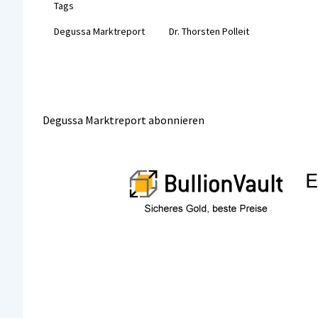
b
tt
ai
Tags
o
er
l
Degussa Marktreport
Dr. Thorsten Polleit
o
k
Degussa Marktreport abonnieren