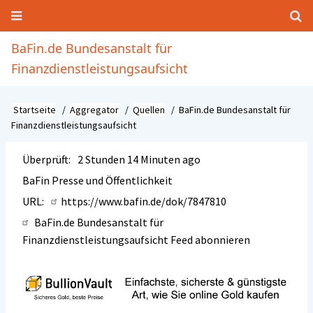
Direkt
zum
Inhalt
Hauptnavigation
BaFin.de Bundesanstalt für
Finanzdienstleistungsaufsicht
Startseite
Aggregator
Quellen
BaFin.de Bundesanstalt für
Pfadnavigation
Finanzdienstleistungsaufsicht
Überprüft
2 Stunden 14 Minuten ago
BaFin Presse und Öffentlichkeit
URL
https://www.bafin.de/dok/7847810
BaFin.de Bundesanstalt für
Finanzdienstleistungsaufsicht Feed abonnieren